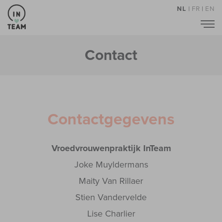
NL
|
FR
|
EN
Contact
Contactgegevens
Vroedvrouwenpraktijk InTeam
Joke Muyldermans
Maity Van Rillaer
Stien Vandervelde
Lise Charlier